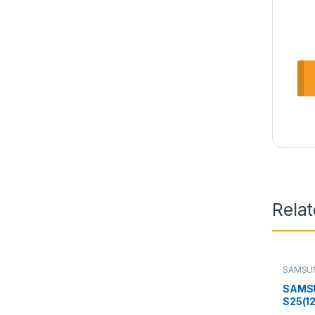
Rela
SAMSU
SAMS
S25(1
PHON