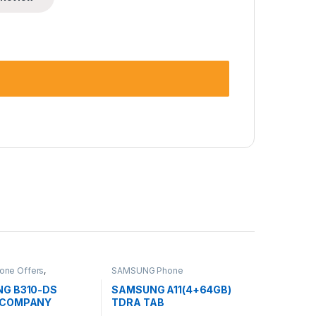
one Offers
,
SAMSUNG Phone
 Phone
G B310-DS
SAMSUNG A11(4+64GB)
+COMPANY
TDRA TAB
NTY PHONE