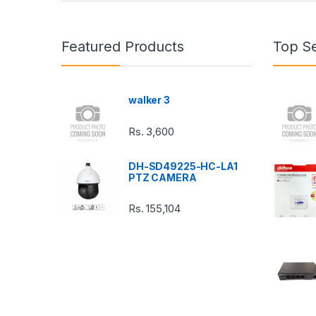
a
n
Featured Products
Top Se
d
s
walker 3
C
Rs.
3,600
a
DH-SD49225-HC-LA1
r
PTZ CAMERA
o
Rs.
155,104
u
s
e