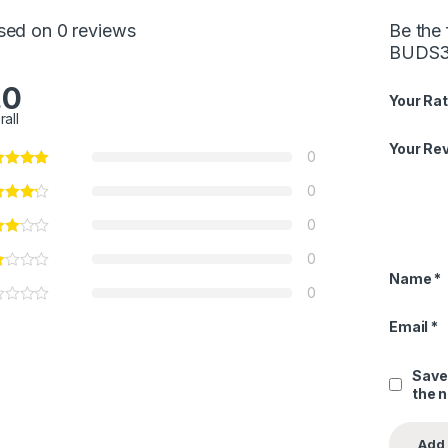
sed on 0 reviews
Be the
BUDS3
.0
Your Rat
rall
Your Re
0
0
0
0
Name
*
0
Email
*
Save
the 