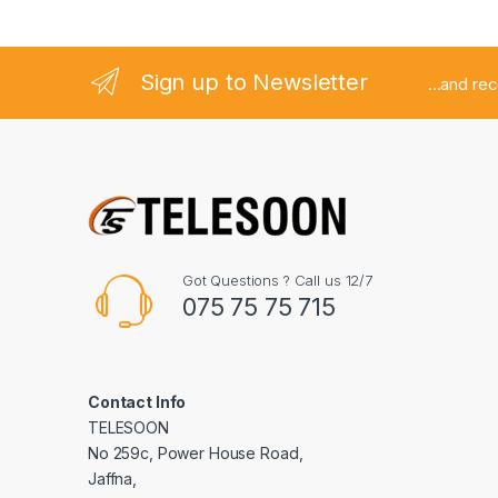
l
Sign up to Newsletter
...and re
Got Questions ? Call us 12/7
075 75 75 715
Contact Info
TELESOON
No 259c, Power House Road,
Jaffna,