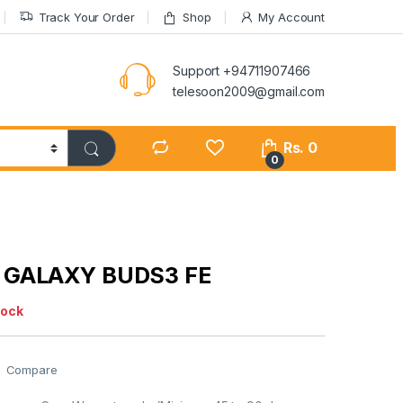
Track Your Order
Shop
My Account
Support +94711907466
telesoon2009@gmail.com
Rs.
0
0
GALAXY BUDS3 FE
tock
Compare