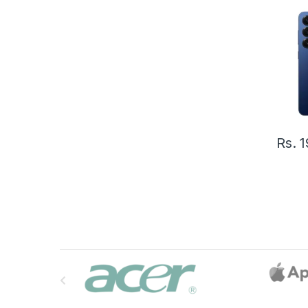
Rs.
1
B
r