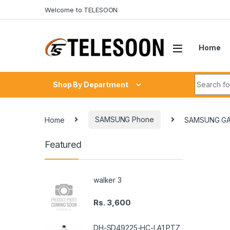
Skip to navigation
Skip to content
Welcome to TELESOON
Home
Search fo
Shop By Department
Home
SAMSUNG Phone
SAMSUNG GA
Featured
walker 3
Rs.
3,600
DH-SD49225-HC-LA1 PTZ