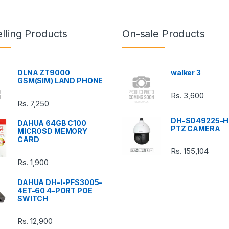
lling Products
On-sale Products
DLNA ZT9000
walker 3
GSM(SIM) LAND PHONE
Rs.
3,600
Rs.
7,250
DH-SD49225-H
DAHUA 64GB C100
PTZ CAMERA
MICROSD MEMORY
CARD
Rs.
155,104
Rs.
1,900
DAHUA DH-I-PFS3005-
4ET-60 4-PORT POE
SWITCH
Rs.
12,900