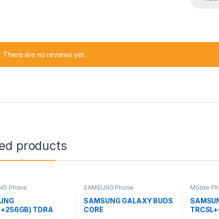
There are no reviews yet.
ted products
NG Phone
SAMSUNG Phone
Mobile Ph
SAMSUNG
UNG
SAMSUNG GALAXY BUDS
SAMSUN
2+256GB) TDRA
CORE
TRCSL
E
WARRA