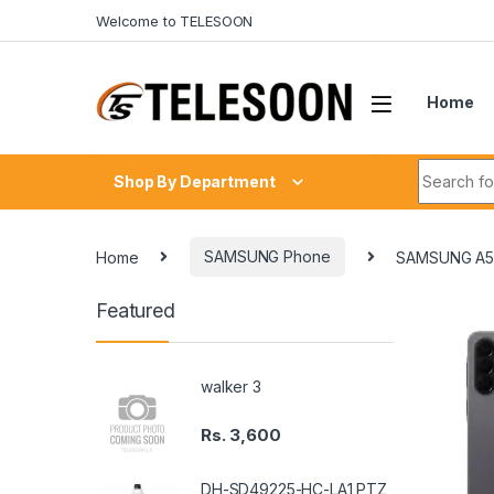
Skip to navigation
Skip to content
Welcome to TELESOON
Home
Search fo
Shop By Department
Home
SAMSUNG Phone
SAMSUNG A5
Featured
walker 3
Rs.
3,600
DH-SD49225-HC-LA1 PTZ