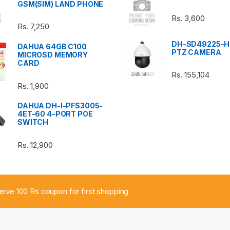
GSM(SIM) LAND PHONE
Rs.
3,600
Rs.
7,250
DH-SD49225-H
DAHUA 64GB C100
PTZ CAMERA
MICROSD MEMORY
CARD
Rs.
155,104
Rs.
1,900
DAHUA DH-I-PFS3005-
4ET-60 4-PORT POE
SWITCH
Rs.
12,900
ceive 100 Rs coupon for first shopping