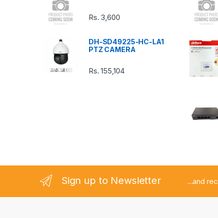
C
Rs.
3,600
a
DH-SD49225-HC-LA1
r
PTZ CAMERA
o
Rs.
155,104
u
s
e
l
Sign up to Newsletter
...and re