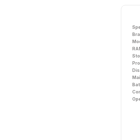
Spe
Br
Mod
RA
Sto
Pro
Dis
Mai
Ba
Con
Ope