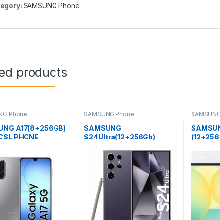
egory:
SAMSUNG Phone
ted products
NG Phone
SAMSUNG Phone
SAMSUNG
NG A17(8+256GB)
SAMSUNG
SAMSUN
CSL PHONE
S24Ultra(12+256Gb)
(12+256
TDRA Phone