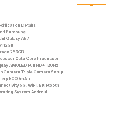
cification Details
and Samsung
el Galaxy A57
M 12GB
rage 256GB
cessor Octa Core Processor
play AMOLED Full HD+ 120Hz
n Camera Triple Camera Setup
ttery 5000mAh
nectivity 5G, WiFi, Bluetooth
rating System Android