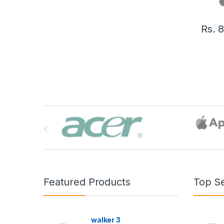
Rs.
8
B
r
a
n
Featured Products
Top Se
d
s
walker 3