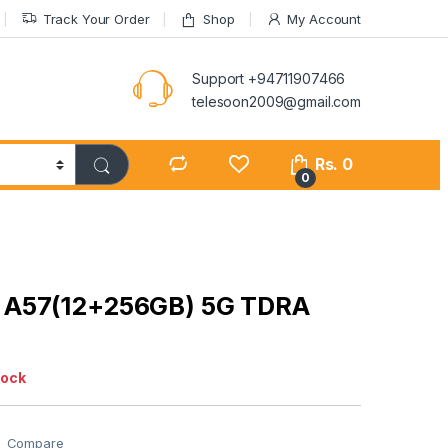
Track Your Order
Shop
My Account
Support +94711907466
telesoon2009@gmail.com
Rs.
0
0
A57(12+256GB) 5G TDRA
tock
Compare