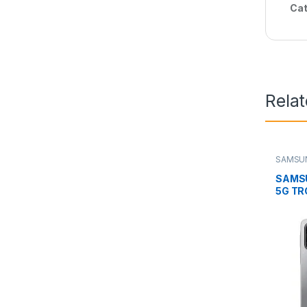
Cat
Rela
SAMSU
SAMSU
5G TR