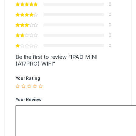
0
0
0
0
0
Be the first to review “IPAD MINI
(A17PRO) WIFI”
Your Rating
Your Review