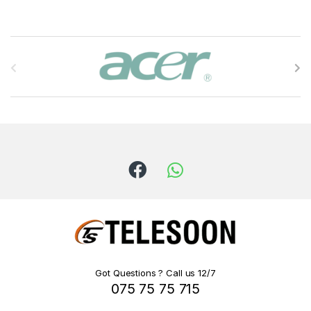
B
r
a
n
d
s
C
a
r
Got Questions ? Call us 12/7
075 75 75 715
o