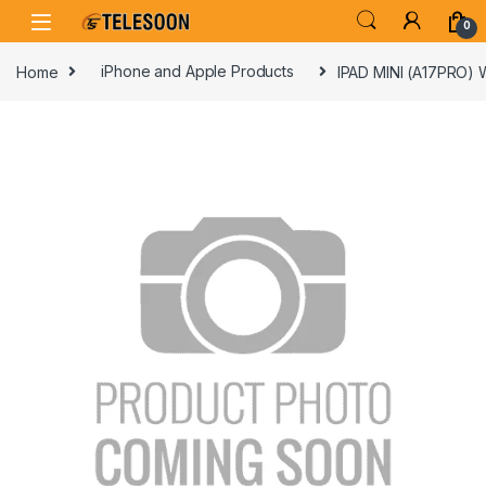
Skip to navigation
Skip to content
0
Home
iPhone and Apple Products
IPAD MINI (A17PRO) W